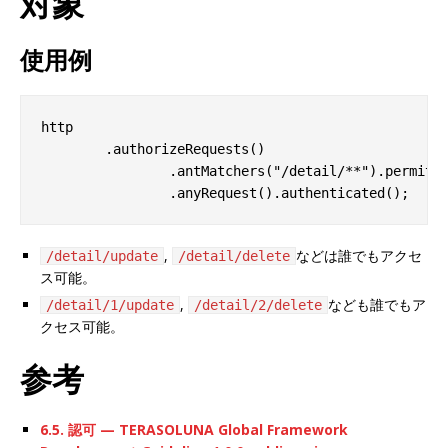
対象
使用例
http
.
authorizeRequests
()
.
antMatchers
(
"/detail/**"
).
permitA
.
anyRequest
().
authenticated
();
,
などは誰でもアクセ
/detail/update
/detail/delete
ス可能。
,
なども誰でもア
/detail/1/update
/detail/2/delete
クセス可能。
参考
6.5. 認可 — TERASOLUNA Global Framework