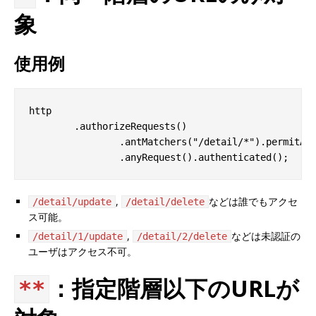
象
使用例
http
.
authorizeRequests
()
.
antMatchers
(
"/detail/*"
).
permitAl
.
anyRequest
().
authenticated
();
,
などは誰でもアクセ
/detail/update
/detail/delete
ス可能。
,
などは未認証の
/detail/1/update
/detail/2/delete
ユーザはアクセス不可。
：指定階層以下のURLが
**