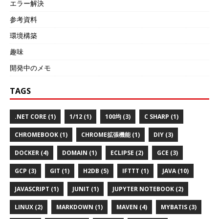
エラー解決
参考資料
環境構築
趣味
開発中のメモ
TAGS
.NET CORE (1)
1/12 (1)
100均 (3)
C SHARP (1)
CHROMEBOOK (1)
CHROME拡張機能 (1)
DIY (3)
DOCKER (4)
DOMAIN (1)
ECLIPSE (2)
GCE (3)
GCP (3)
GIT (1)
H2DB (5)
IFTTT (1)
JAVA (10)
JAVASCRIPT (1)
JUNIT (1)
JUPYTER NOTEBOOK (2)
LINUX (2)
MARKDOWN (1)
MAVEN (4)
MYBATIS (3)