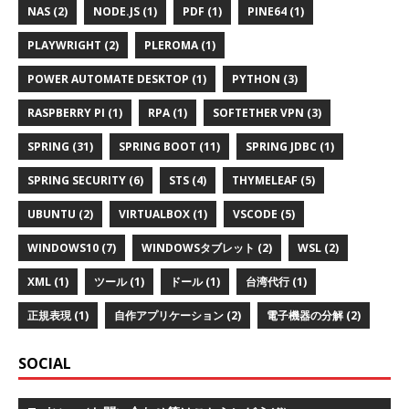
NAS (2)
NODE.JS (1)
PDF (1)
PINE64 (1)
PLAYWRIGHT (2)
PLEROMA (1)
POWER AUTOMATE DESKTOP (1)
PYTHON (3)
RASPBERRY PI (1)
RPA (1)
SOFTETHER VPN (3)
SPRING (31)
SPRING BOOT (11)
SPRING JDBC (1)
SPRING SECURITY (6)
STS (4)
THYMELEAF (5)
UBUNTU (2)
VIRTUALBOX (1)
VSCODE (5)
WINDOWS10 (7)
WINDOWSタブレット (2)
WSL (2)
XML (1)
ツール (1)
ドール (1)
台湾代行 (1)
正規表現 (1)
自作アプリケーション (2)
電子機器の分解 (2)
SOCIAL